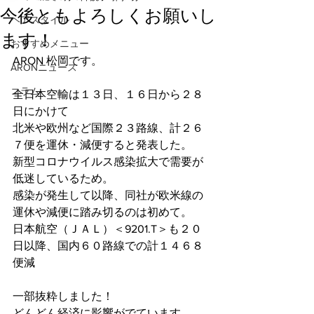
今後ともよろしくお願いし
ヘアスタイル
ます！
おすすめメニュー
ARON 松岡です。
ARONニュース
コラム
全日本空輸は１３日、１６日から２８
日にかけて
北米や欧州など国際２３路線、計２６
７便を運休・減便すると発表した。
新型コロナウイルス感染拡大で需要が
低迷しているため。
感染が発生して以降、同社が欧米線の
運休や減便に踏み切るのは初めて。
日本航空（ＪＡＬ）＜9201.T＞も２０
日以降、国内６０路線での計１４６８
便減
一部抜粋しました！
どんどん経済に影響がでています。