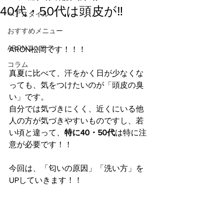
40代・50代は頭皮が‼︎
ヘアスタイル
おすすめメニュー
ARONニュース
ARON松岡です！！！
コラム
真夏に比べて、汗をかく日が少なくな
っても、気をつけたいのが「頭皮の臭
い」です。
自分では気づきにくく、近くにいる他
人の方が気づきやすいものですし、若
い頃と違って、
特に40・50代
は特に注
意が必要です！！
今回は、「匂いの原因」「洗い方」を
UPしていきます！！