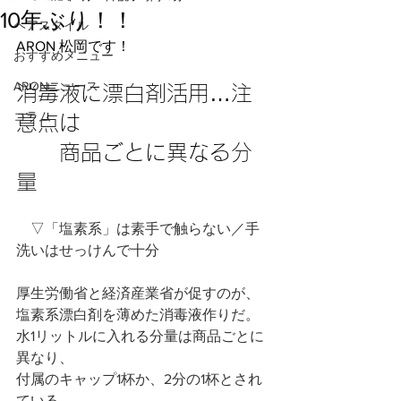
10年ぶり！！
ヘアスタイル
ARON 松岡です！
おすすめメニュー
ARONニュース
消毒液に漂白剤活用…注
コラム
意点は
　　商品ごとに異なる分
量
　▽「塩素系」は素手で触らない／手
洗いはせっけんで十分
厚生労働省と経済産業省が促すのが、
塩素系漂白剤を薄めた消毒液作りだ。
水1リットルに入れる分量は商品ごとに
異なり、
付属のキャップ1杯か、2分の1杯とされ
ている。