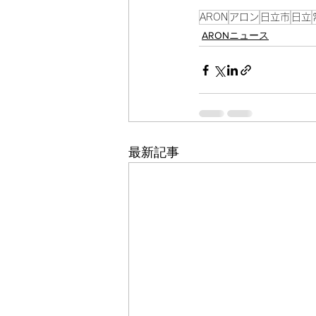
ARON
アロン
日立市
日立
ARONニュース
最新記事