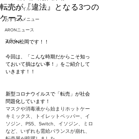
転売が『違法』となる3つの
ヘアスタイル
ケース
おすすめメニュー
ARONニュース
コラム
ARON松岡です！！
今回は、「こんな時期だからこそ知っ
ておいて損はない事！」をご紹介して
いきます！！
新型コロナウイルスで「
転売」が社会
問題化しています！
マスクや消毒液から始まりホットケー
キミックス、トイレットペッパー、イ
ソジン、PS5、Switch、イソジン、ミロ
など、いずれも需給バランスが崩れ、
転売屋が暗躍しました。