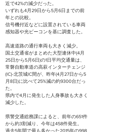
近で42%の減少だった。
いずれも4月29日から5月6日までの前
年との比較。
信号機付近などに設置されている車両
感知器や光ビーコンを基に調査した。
高速道路の通行車両も大きく減少。
国土交通省がまとめた大型連休中(4月
25日から5月6日)の1日平均交通量は、
常磐自動車道の高萩インターチェンジ
(IC)-北茨城IC間が、昨年(4月27日から5
月8日)に比べて25%減の約9300台だっ
た。
県内で4月に発生した人身事故も大きく
減少した。
県警交通総務課によると、前年の651件
から約3割減り、今年は458件発生。
過去5年間で最も多かった2015年の998