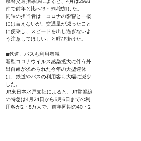
県警交通指導課によると、4月は2993
件で前年と比べ13・5%増加した。
同課の担当者は「コロナの影響と一概
には言えないが、交通量が減ったこと
に便乗し、スピードを出し過ぎないよ
う注意してほしい」と呼び掛けた。
■鉄道、バスも利用者減
新型コロナウイルス感染拡大に伴う外
出自粛が求められた今年の大型連休
は、鉄道やバスの利用客も大幅に減少
した。 
JR東日本水戸支社によると、JR常磐線
の特急は4月24日から5月6日までの利
用客が2・8万人で、前年同期の40・2
万人と比べ93・0%減少した。
つくばエクスプレス(TX)は、昨年4月27
日から5月6日までの10日間と、今年の4
月29日と5月2～6日までの6日間の利用