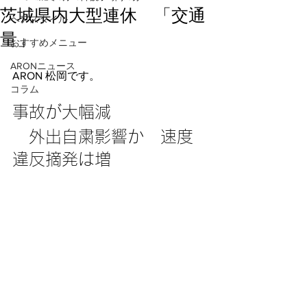
茨城県内大型連休 「交通
ヘアスタイル
量」
おすすめメニュー
ARONニュース
ARON 松岡です。
コラム
事故が大幅減
　外出自粛影響か　速度
違反摘発は増