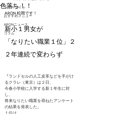
色落ち！！
ヘアスタイル
ARON 松岡です！
おすすめメニュー
ARONニュース
新小１男女が
コラム
「なりたい職業１位」２
２年連続で変わらず
『
ランドセルの人工皮革などを手がけ
るクラレ（東京）は２日、
今春小学校に入学する新１年生に対
し、
将来なりたい職業を尋ねたアンケート
の結果を発表した。
１位は、