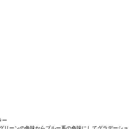
ラー
グリーンの色味からブルー系の色味にしてグラデーショ