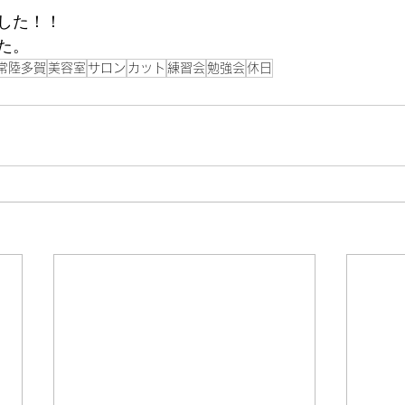
した！！
た。
常陸多賀
美容室
サロン
カット
練習会
勉強会
休日