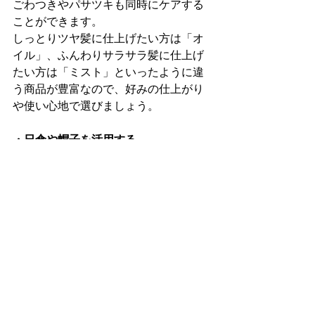
ごわつきやパサツキも同時にケアする
ことができます。
しっとりツヤ髪に仕上げたい方は「オ
イル」、ふんわりサラサラ髪に仕上げ
たい方は「ミスト」といったように違
う商品が豊富なので、好みの仕上がり
や使い心地で選びましょう。
・日傘や帽子を活用する
UV機能のついた物をご使用ください。
UV機能のない物だとうまく紫外線をカ
バーできない場合があります。
ARON
アロン
日立市
日立
常陸多賀
美容室
サロン
紫外線
UV
コラム