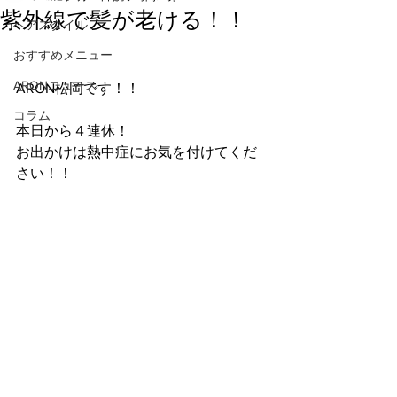
紫外線で髪が老ける！！
ヘアスタイル
おすすめメニュー
ARONニュース
ARON松岡です！！
コラム
本日から４連休！
お出かけは熱中症にお気を付けてくだ
さい！！