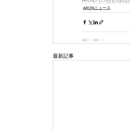
ARON
アロン
日立市
日立
ARONニュース
最新記事