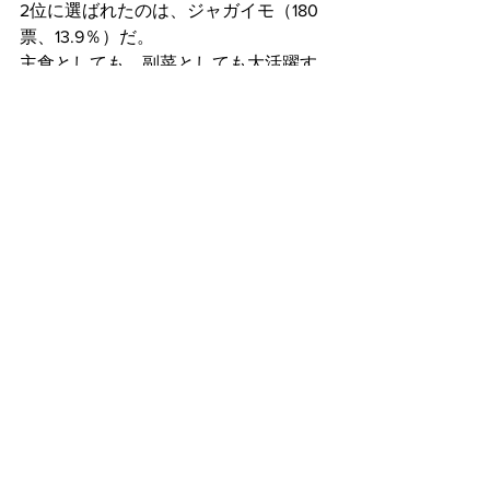
2位に選ばれたのは、ジャガイモ（180
票、13.9％）だ。
主食としても、副菜としても大活躍す
る野菜である。スナック菓子が大好き
な筆者は、ポテチでもお世話になって
いる。
3位は、キャベツ（170票、13.2%）だ。
とんかつの付け合わせや、居酒屋のお
つまみ（塩昆布キャベツ、美味しいで
すよね）にも大活躍だ。
以下、4位にトマト（168票、13%）、5
位に白菜（98票、7.6%）と続いた。
ここまでトップ5を見てきたが、いかが
だったろう。
どれも美味しいことはもちろん、調理
のしやすい野菜なのかもしれない。
茹でても、焼いても、煮ても、いいも