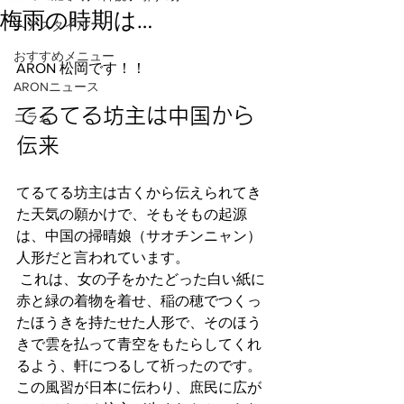
梅雨の時期は…
ヘアスタイル
おすすめメニュー
ARON 松岡です！！
ARONニュース
てるてる坊主は中国から
コラム
伝来
てるてる坊主は古くから伝えられてき
た天気の願かけで、そもそもの起源
は、中国の掃晴娘（サオチンニャン）
人形だと言われています。 
 これは、女の子をかたどった白い紙に
赤と緑の着物を着せ、稲の穂でつくっ
たほうきを持たせた人形で、そのほう
きで雲を払って青空をもたらしてくれ
るよう、軒につるして祈ったのです。
この風習が日本に伝わり、庶民に広が