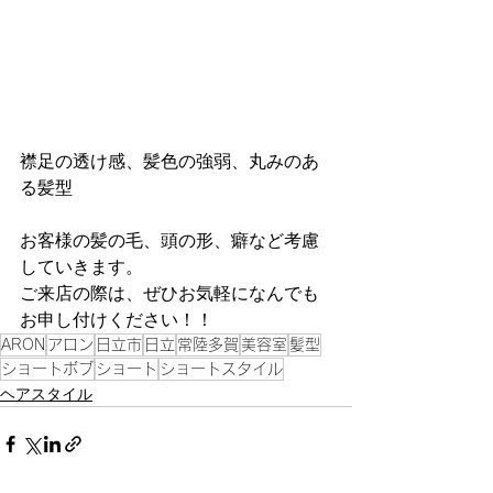
襟足の透け感、髪色の強弱、丸みのあ
る髪型
お客様の髪の毛、頭の形、癖など考慮
していきます。
ご来店の際は、ぜひお気軽になんでも
お申し付けください！！
ARON
アロン
日立市
日立
常陸多賀
美容室
髪型
ショートボブ
ショート
ショートスタイル
ヘアスタイル