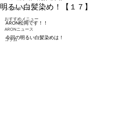
明るい白髪染め！【１７】
ヘアスタイル
おすすめメニュー
ARON松岡です！！
ARONニュース
今回の明るい白髪染めは！
コラム