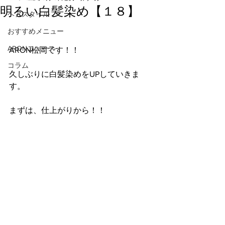
明るい白髪染め【１８】
ヘアスタイル
おすすめメニュー
ARONニュース
ARON松岡です！！
コラム
久しぶりに白髪染めをUPしていきま
す。
まずは、仕上がりから！！