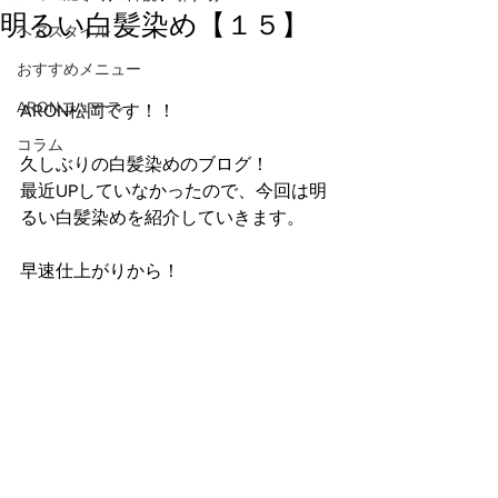
明るい白髪染め【１５】
ヘアスタイル
おすすめメニュー
ARONニュース
ARON松岡です！！
コラム
久しぶりの白髪染めのブログ！
最近UPしていなかったので、今回は明
るい白髪染めを紹介していきます。
早速仕上がりから！