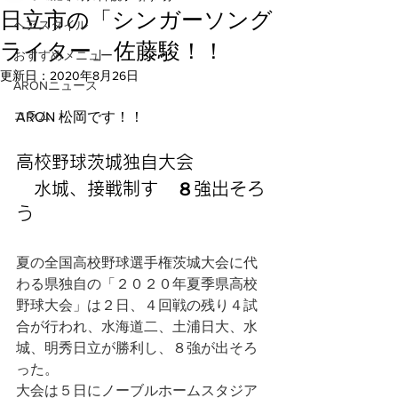
日立市の「シンガーソング
ヘアスタイル
ライター」佐藤駿！！
おすすめメニュー
更新日：
2020年8月26日
ARONニュース
コラム
ARON 松岡です！！
高校野球茨城独自大会
　水城、接戦制す　８強出そろ
う
夏の全国高校野球選手権茨城大会に代
わる県独自の「２０２０年夏季県高校
野球大会」は２日、４回戦の残り４試
合が行われ、水海道二、土浦日大、水
城、明秀日立が勝利し、８強が出そろ
った。
大会は５日にノーブルホームスタジア