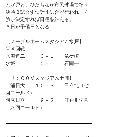
ム水戸と、ひたちなか市民球場で準々
決勝２試合ずつ計４試合が行われ、４
強が決定すれば日程を終える。
６日が予備日となる。
【ノーブルホームスタジアム水戸】
▽４回戦
水海道二　　　３－１　　竜ケ崎一 
水城　　　　　２－０　　石岡一 
【Ｊ：ＣＯＭスタジアム土浦】
土浦日大　　１０－３　　日立北（七
回コールド）
明秀日立　　　９－２　　江戸川学園
（八回コールド）