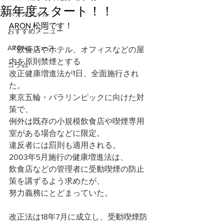
新年度スタート！！
ヘアスタイル
ARON 松岡です！
おすすめメニュー
ARONニュース
『
飲食店やホテル、オフィスなどの屋
内を原則禁煙とする
コラム
改正健康増進法が1日、全面施行され
た。
東京五輪・パラリンピックに向けた対
策で、
例外は既存の小規模飲食店や喫煙専用
室がある場合などに限定。
違反者には罰則も適用される。
2003年5月施行の健康増進法は、
飲食店などの管理者に受動喫煙の防止
策を講ずるよう求めたが、
努力義務にとどまっていた。
改正法は18年7月に成立し、受動喫煙防