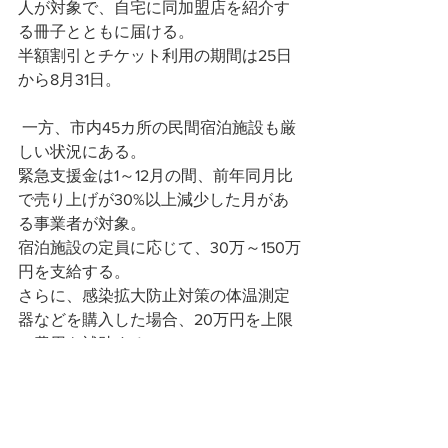
人が対象で、自宅に同加盟店を紹介す
る冊子とともに届ける。
半額割引とチケット利用の期間は25日
から8月31日。
 一方、市内45カ所の民間宿泊施設も厳
しい状況にある。
緊急支援金は1～12月の間、前年同月比
で売り上げが30%以上減少した月があ
る事業者が対象。
宿泊施設の定員に応じて、30万～150万
円を支給する。
さらに、感染拡大防止対策の体温測定
器などを購入した場合、20万円を上限
に費用を補助する。
地方の情報は、なかなか届いていかな
いのが現状あると思います！