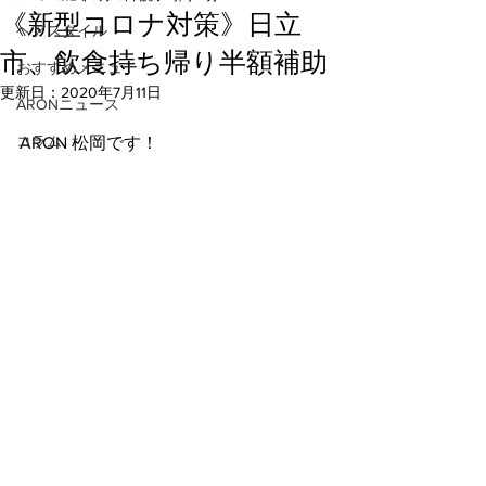
《新型コロナ対策》日立
ヘアスタイル
市、飲食持ち帰り半額補助
おすすめメニュー
更新日：
2020年7月11日
ARONニュース
コラム
ARON 松岡です！