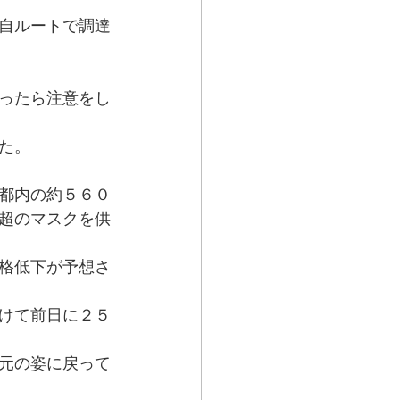
自ルートで調達
ったら注意をし
た。
都内の約５６０
超のマスクを供
格低下が予想さ
けて前日に２５
元の姿に戻って