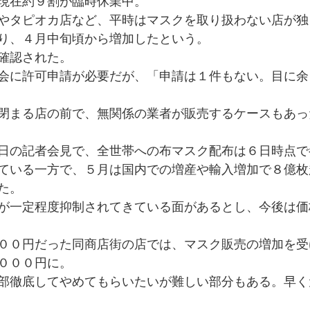
現在約９割が臨時休業中。
やタピオカ店など、平時はマスクを取り扱わない店が独
り、４月中旬頃から増加したという。
確認された。
会に許可申請が必要だが、「申請は１件もない。目に余
閉まる店の前で、無関係の業者が販売するケースもあっ
日の記者会見で、全世帯への布マスク配布は６日時点で
ている一方で、５月は国内での増産や輸入増加で８億枚
た。
が一定程度抑制されてきている面があるとし、今後は価
００円だった同商店街の店では、マスク販売の増加を受
０００円に。
部徹底してやめてもらいたいが難しい部分もある。早く