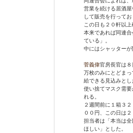
同連合会によれば、
営業を続ける居酒屋
して販売を行ってお
この日も２０軒以上
本来であれば同連合
ている」。
中にはシャッターが
菅義偉
官房長官は８
万枚のみにとどまっ
給できる見込みとし
使い捨てマスク需要
れる。
２週間前に１箱３２
００円、この日は２
担当者は「本当は全
ほしい」とした。