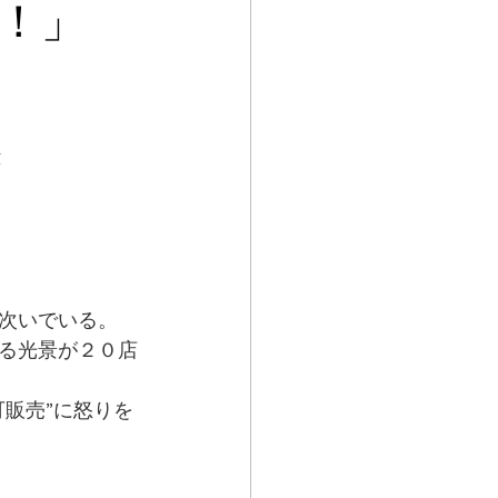
！」
怒
次いでいる。
る光景が２０店
販売”に怒りを