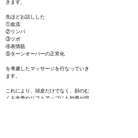
きます。
先ほどお話しした
①血流
②リンパ
③ツボ
④表情筋
⑤ターンオーバーの正常化
を考慮したマッサージを行なっていき
ます。
これにより、頭皮だけでなく、顔のむ
くみ改善やリフトアップにも効果が現
れ、本来の美しさを引き出すお手伝い
をします。
ざっとですが、どうでしょうか？
何となくわかっていただけましたか？