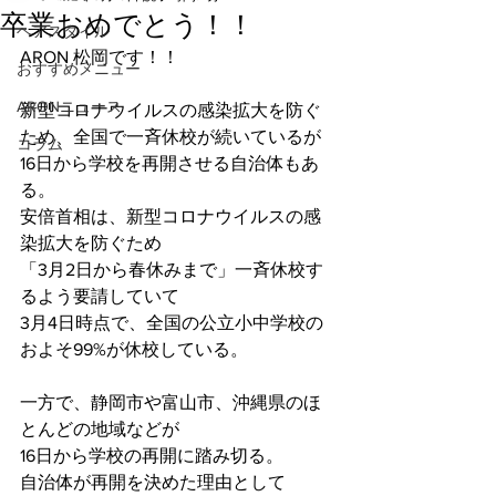
卒業おめでとう！！
ヘアスタイル
ARON 松岡です！！
おすすめメニュー
ARONニュース
新型コロナウイルスの感染拡大を防ぐ
ため、全国で一斉休校が続いているが
コラム
16日から学校を再開させる自治体もあ
る。
安倍首相は、新型コロナウイルスの感
染拡大を防ぐため
「3月2日から春休みまで」一斉休校す
るよう要請していて
3月4日時点で、全国の公立小中学校の
およそ99%が休校している。
一方で、静岡市や富山市、沖縄県のほ
とんどの地域などが
16日から学校の再開に踏み切る。
自治体が再開を決めた理由として