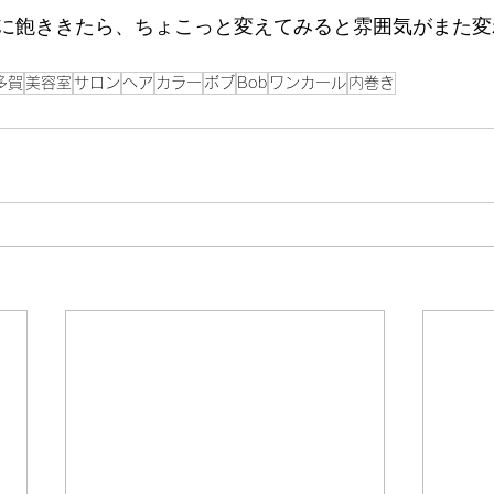
に飽ききたら、ちょこっと変えてみると雰囲気がまた変
多賀
美容室
サロン
ヘア
カラー
ボブ
Bob
ワンカール
内巻き