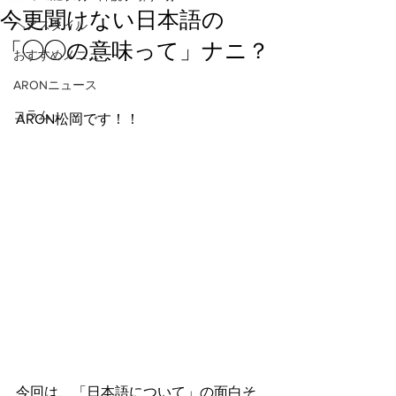
今更聞けない日本語の
ヘアスタイル
「◯◯の意味って」ナニ？
おすすめメニュー
ARONニュース
コラム
ARON松岡です！！
今回は、「日本語について」の面白そ