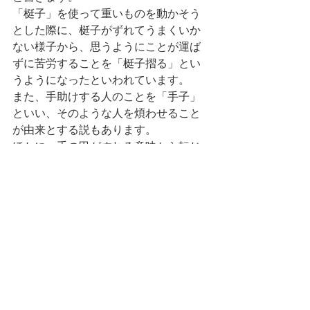
「梃子」を使って重いものを動かそう
とした際に、梃子がずれてうまくいか
ない様子から、思うようにことが運ば
ずに苦労することを「梃子摺る」とい
うようになったといわれています。
また、手助けする人のことを「手子」
といい、そのような人を煩わせること
が由来とする説もあります。
ほかに、手の甲がすれる意味から転じ
たともいわれています。
いかがでしたか？
意外と知らない言葉がたくさんあった
のではないでしょうか？
ARON
アロン
日立
常陸多賀
美容室
サロン
コラム