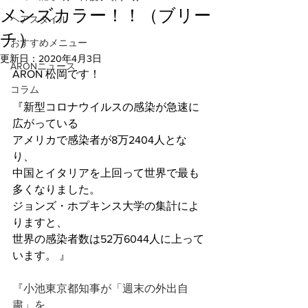
メンズカラー！！（ブリー
ヘアスタイル
チ）
おすすめメニュー
更新日：
2020年4月3日
ARONニュース
ARON 松岡です！
コラム
『新型コロナウイルスの感染が急速に
広がっている
アメリカで感染者が8万2404人とな
り、
中国とイタリアを上回って世界で最も
多くなりました。
ジョンズ・ホプキンス大学の集計によ
りますと、
世界の感染者数は52万6044人に上って
います。 』
『小池東京都知事が「週末の外出自
粛」を