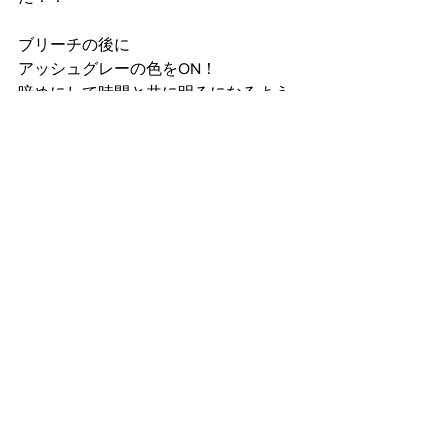
ブリーチの後に
アッシュグレーの色をON！
暗めにして時間と共に明るになるよう
な色味にしてみました！
落ちた時もいい感じになると思います♪
後日ヘッドスパをやりにご来店してく
ださるので、
落ちた時の色味をまた載せさせていた
だきます！！
すべて表示
最新記事