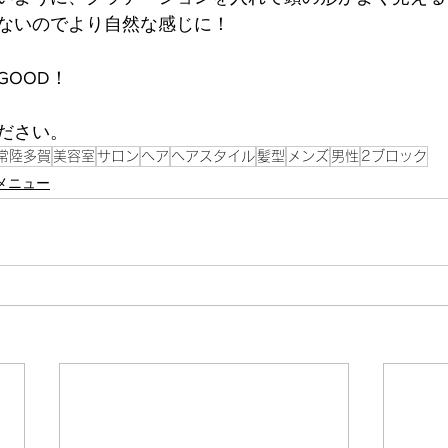
ないのでより自然な感じに！
GOOD！
ださい。
常陸多賀
美容室
サロン
ヘア
ヘアスタイル
髪型
メンズ
男性
2ブロック
メニュー