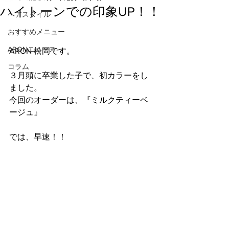
ハイトーンでの印象UP！！
ヘアスタイル
おすすめメニュー
ARONニュース
ARON 松岡です。
コラム
３月頭に卒業した子で、初カラーをし
ました。
今回のオーダーは、『ミルクティーベ
ージュ』
では、早速！！