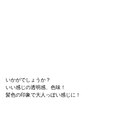
いかがでしょうか？
いい感じの透明感、色味！
髪色の印象で大人っぽい感じに！
ARON
アロン
日立市
日立
常陸多賀
ヘアカラー
ブリーチ
ヘアスタイル