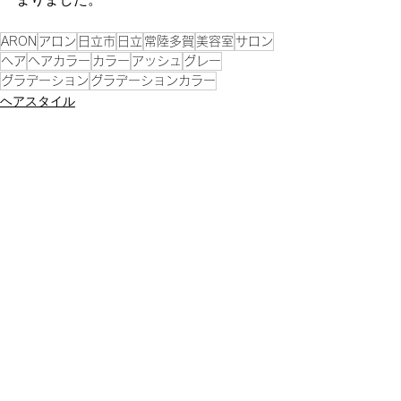
ARON
アロン
日立市
日立
常陸多賀
美容室
サロン
ヘア
ヘアカラー
カラー
アッシュ
グレー
グラデーション
グラデーションカラー
ヘアスタイル
おすすめメニュー
すべて表示
最新記事