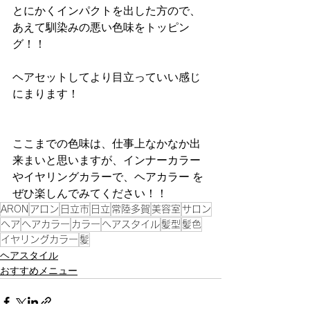
とにかくインパクトを出した方ので、
あえて馴染みの悪い色味をトッピン
グ！！
ヘアセットしてより目立っていい感じ
にまります！
ここまでの色味は、仕事上なかなか出
来まいと思いますが、インナーカラー
やイヤリングカラーで、ヘアカラー を
ぜひ楽しんでみてください！！
ARON
アロン
日立市
日立
常陸多賀
美容室
サロン
ヘア
ヘアカラー
カラー
ヘアスタイル
髪型
髪色
イヤリングカラー
髪
ヘアスタイル
おすすめメニュー