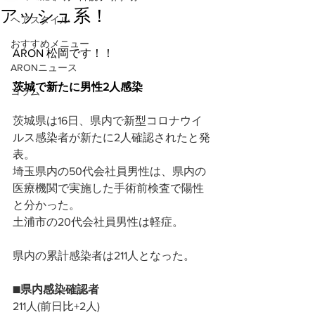
アッシュ系！
ヘアスタイル
おすすめメニュー
ARON 松岡です！！
ARONニュース
茨城で新たに男性2人感染
コラム
茨城県は16日、県内で新型コロナウイ
ルス感染者が新たに2人確認されたと発
表。
埼玉県内の50代会社員男性は、県内の
医療機関で実施した手術前検査で陽性
と分かった。
土浦市の20代会社員男性は軽症。
県内の累計感染者は211人となった。
■県内感染確認者
211人(前日比+2人)