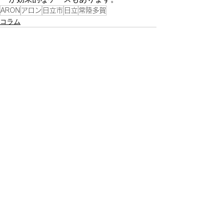
ARON
アロン
日立市
日立
常陸多賀
コラム
すべて表示
最新記事