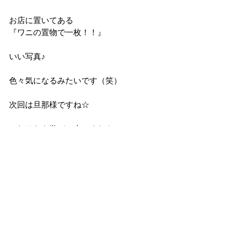
お店に置いてある
『ワニの置物で一枚！！』
いい写真♪
色々気になるみたいです（笑）
次回は旦那様ですね☆
これけらも遊びに来てください！
またお待ちしています！！