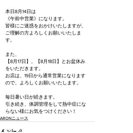
本日8月14日は
《午前中営業》になります。
皆様にご迷惑をおかけいたしますが、
ご理解の方よろしくお願いいたしま
す。
また、
【8月17日】、【8月18日】とお盆休み
をいただきます。
お店は、19日から通常営業になります
ので、よろしくお願いいたします。
毎日暑い日が続きます。
引き続き、体調管理をして熱中症にな
らない様にお気をつけください！
ARONニュース