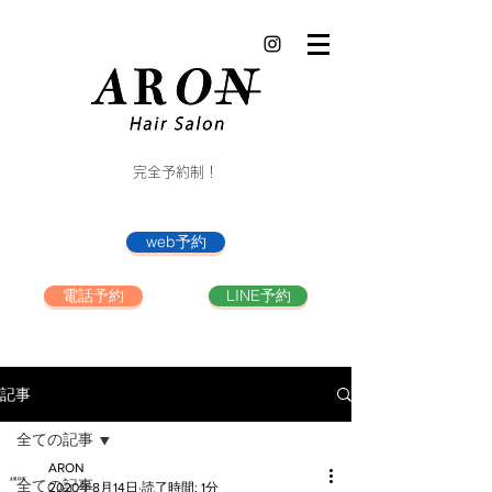
完全予約制！
web予約
電話予約
LINE予約
記事
全ての記事
ARON
全ての記事
2020年8月14日
読了時間: 1分