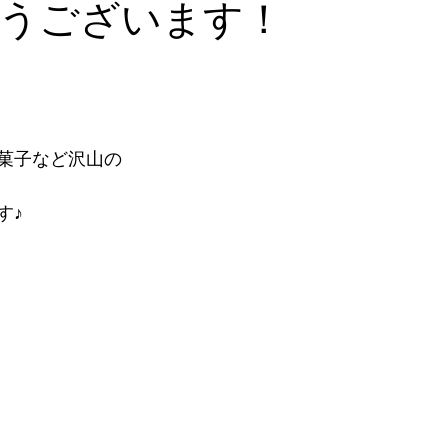
うございます！
菓子など沢山の
す♪