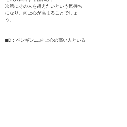
次第にその人を超えたいという気持ち
になり、向上心が高まることでしょ
う。
■D：ペンギン……向上心の高い人といる
集団性の象徴のペンギン。
これを選んだあなたは、集団の影響を
受けやすいタイプ。
向上心の高い人や集団と一緒にいれ
ば、
自然と向上心を高めたい気持ちになり
ます。
もし身近にそういった友人がいるな
ら、一緒に行動するようにするといい
でしょう。
また、高い目的意識や理念を持つ人た