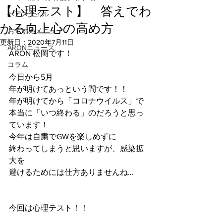
【心理テスト】 答えでわ
ヘアスタイル
かる向上心の高め方
おすすめメニュー
更新日：
2020年7月11日
ARONニュース
ARON 松岡です！
コラム
今日から5月
年が明けてあっという間です！！
年が明けてから「コロナウイルス」で
本当に「いつ終わる」のだろうと思っ
ています！
今年は自粛でGWを楽しめずに
終わってしまうと思いますが、感染拡
大を
避けるためには仕方ありませんね…
今回は心理テスト！！