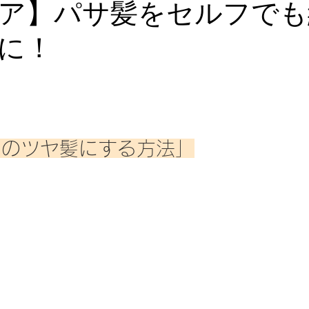
ア】パサ髪をセルフでも
に！
りのツヤ髪にする方法」