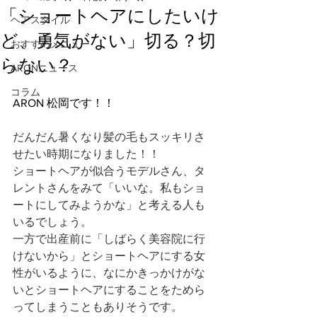
「ショートヘアにしたいけ
ヘアスタイル
ど、勇気がない」切る？切
おすすめメニュー
らない？
ARONニュース
コラム
ARON 松岡です！！
だんだん暑くなり髪の毛もスッキリさ
せたい時期になりました！！
ショートヘアが似合うモデルさん、タ
レントさんをみて「いいな。私もショ
ートにしてみようかな」と考える人も
いるでしょう。
一方で出産前に「しばらく美容院に行
けないから」とショートヘアにする女
性がいるように、なにかきっかけがな
いとショートヘアにすることをためら
ってしまうこともありそうです。