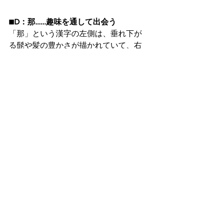
■D：那……趣味を通して出会う 
「那」という漢字の左側は、垂れ下が
る髭や髪の豊かさが描かれていて、右
側は“邑”という形で、座る人物と囲いか
ら村をあらわし、美しく豊かな場所、
村をあらわすようになりました。
この漢字を選んだあなたは今、同じ志
や趣味を持つ、気の合う仲間と楽しく
過ごせる運気となっています。
新しい出会いも、趣味を通してという
可能性が高いでしょう。
オンライン上で出会った場合も、最初
から話が弾んで、一気に親しくなれる
のです。