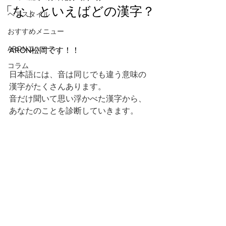
「な」といえばどの漢字？
ヘアスタイル
おすすめメニュー
ARONニュース
ARON松岡です！！
コラム
日本語には、音は同じでも違う意味の
漢字がたくさんあります。
音だけ聞いて思い浮かべた漢字から、
あなたのことを診断していきます。